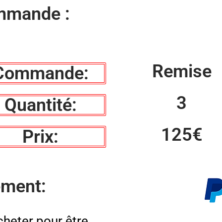
mmande :
Remise
Commande:
3
Quantité:
125€
Prix:
ement:
heter pour être